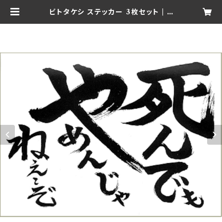
ビトタケシ ステッカー 3枚セット | o
fficeshoya